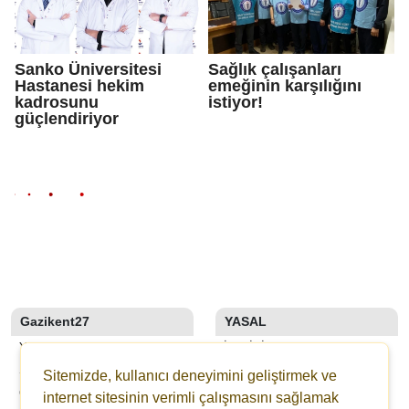
Sanko Üniversitesi
Sağlık çalışanları
Hastanesi hekim
emeğinin karşılığını
kadrosunu
istiyor!
güçlendiriyor
Gazikent27
YASAL
YAZARLAR
İLETIŞIM
SON DAKİKA
KÜNYE
Sitemizde, kullanıcı deneyimini geliştirmek ve
GALERİLER
YAYIN İLKELERI
internet sitesinin verimli çalışmasını sağlamak