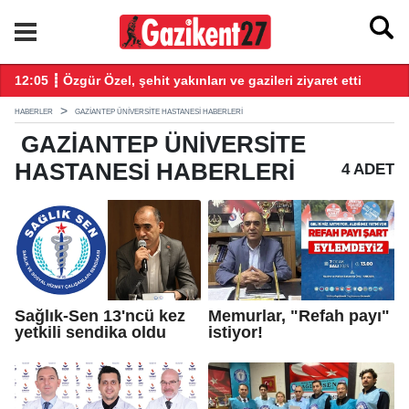
12:05 ┋ Özgür Özel, şehit yakınları ve gazileri ziyaret etti
21
HABERLER
GAZIANTEP ÜNIVERSITE HASTANESI HABERLERI
GAZIANTEP ÜNIVERSITE
HASTANESI
HABERLERI
4 ADET
Sağlık-Sen 13'ncü kez
Memurlar, "Refah payı"
yetkili sendika oldu
istiyor!