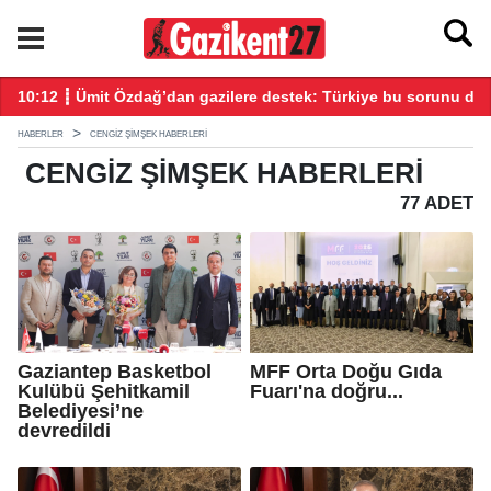
tıldı
10:12 ┋ Ümit Özdağ’dan gazilere destek: Türkiye bu sorunu dah
16
HABERLER
CENGIZ ŞIMŞEK HABERLERI
CENGIZ ŞIMŞEK
HABERLERI
77 ADET
Gaziantep Basketbol
MFF Orta Doğu Gıda
Kulübü Şehitkamil
Fuarı'na doğru...
Belediyesi’ne
devredildi