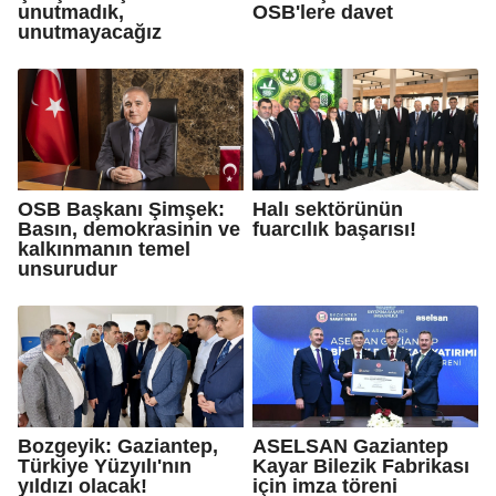
unutmadık,
OSB'lere davet
unutmayacağız
OSB Başkanı Şimşek:
Halı sektörünün
Basın, demokrasinin ve
fuarcılık başarısı!
kalkınmanın temel
unsurudur
Bozgeyik: Gaziantep,
ASELSAN Gaziantep
Türkiye Yüzyılı'nın
Kayar Bilezik Fabrikası
yıldızı olacak!
için imza töreni