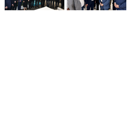
Halı sektörünün
Bozgeyik: Gaziantep,
fuarcılık başarısı!
Türkiye Yüzyılı'nın
yıldızı olacak!
ASELSAN Gaziantep
OSB Başkanı Şimşek:
Kayar Bilezik Fabrikası
25 Aralık, en büyük
için imza töreni
gururumuzdur