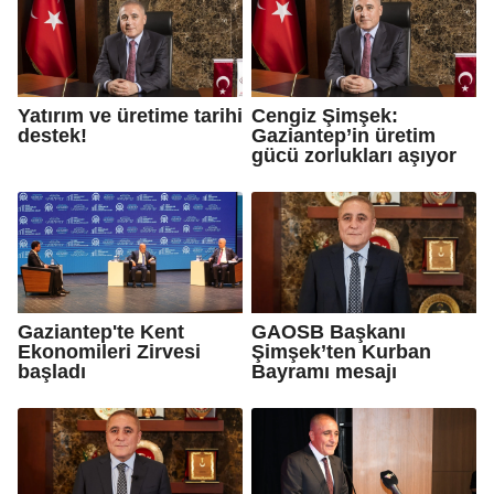
Yatırım ve üretime tarihi
Cengiz Şimşek:
destek!
Gaziantep’in üretim
gücü zorlukları aşıyor
Gaziantep'te Kent
GAOSB Başkanı
Ekonomileri Zirvesi
Şimşek’ten Kurban
başladı
Bayramı mesajı