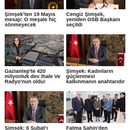
Şimşek’ten 19 Mayıs
Cengiz Şimşek,
mesajı: O meşale hiç
yeniden OSB Başkanı
sönmeyecek
seçildi
Gaziantep'te 420
Şimşek: Kadınların
milyonluk dev ihale Ve
güçlenmesi
Radyo'nun oldu!
kalkınmanın anahtarıdır
Şimşek: 6 Şubat’ı
Fatma Şahin'den