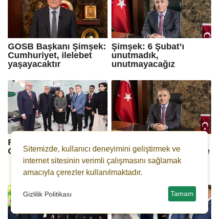
GOSB Başkanı Şimşek:
Şimşek: 6 Şubat’ı
Cumhuriyet, ilelebet
unutmadık,
yaşayacaktır
unutmayacağız
Fatma Şahin'den
OSB Başkanı Şimşek:
Sitemizde, kullanıcı deneyimini geliştirmek ve
OSB'lere davet
Basın, demokrasinin ve
kalkınmanın temel
internet sitesinin verimli çalışmasını sağlamak
unsurudur
amacıyla çerezler kullanılmaktadır.
Tamam
Gizlilik Politikası