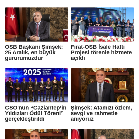
OSB Başkanı Şimşek:
Fırat-OSB İsale Hattı
25 Aralık, en büyük
Projesi törenle hizmete
gururumuzdur
açıldı
GSO'nun “Gaziantep’in
Şimşek: Atamızı özlem,
Yıldızları Ödül Töreni”
sevgi ve rahmetle
gerçekleştirildi
anıyoruz