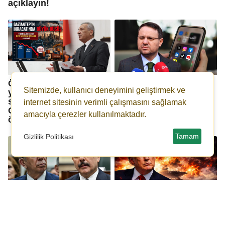
açıklayın!
Öztürkmen: İran'a
Akın Gürlek duyurdu:
Sitemizde, kullanıcı deneyimini geliştirmek ve
yönelik emperyalist
Sosyal medyaya
saldırının bedelini
kimliksiz giriş
internet sitesinin verimli çalışmasını sağlamak
Gaziantep sanayisi
yapılamayacak!
amacıyla çerezler kullanılmaktadır.
ödüyor
Tamam
Gizlilik Politikası
İçişleri Bakanı
Trump: İran'ın enerji
Çiftçi'den 'Mansur
tesislerine yönelik
Yavaş' açıklaması
saldırıları 10 gün daha