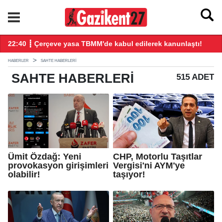
22:40 ┋ Çerçeve yasa TBMM'de kabul edilerek kanunlaştı!
20
HABERLER
SAHTE HABERLERI
SAHTE
HABERLERI
515 ADET
Ümit Özdağ: Yeni
CHP, Motorlu Taşıtlar
provokasyon girişimleri
Vergisi'ni AYM'ye
olabilir!
taşıyor!