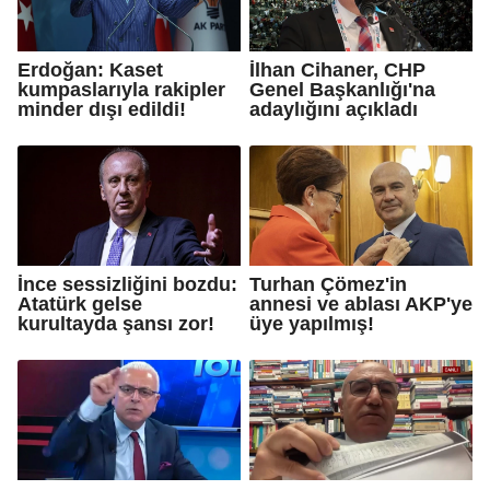
Erdoğan: Kaset
İlhan Cihaner, CHP
kumpaslarıyla rakipler
Genel Başkanlığı'na
minder dışı edildi!
adaylığını açıkladı
İnce sessizliğini bozdu:
Turhan Çömez'in
Atatürk gelse
annesi ve ablası AKP'ye
kurultayda şansı zor!
üye yapılmış!