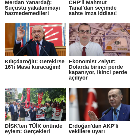
Merdan Yanardağ:
CHP'li Mahmut
Suçüstü yakalanmayı
Tanal'dan seçimde
hazmedemediler!
sahte imza iddiası!
Kılıçdaroğlu: Gerekirse
Ekonomist Zelyut:
16'lı Masa kuracağım!
Dolarda birinci perde
kapanıyor, ikinci perde
açılıyor
DİSK'ten TÜİK önünde
Erdoğan'dan AKP'li
eylem: Gerçekleri
vekillere uyarı