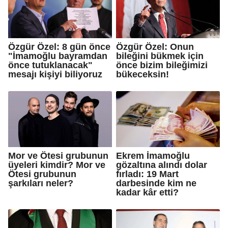
Özgür Özel: 8 gün önce
Özgür Özel: Onun
"İmamoğlu bayramdan
bileğini bükmek için
önce tutuklanacak"
önce bizim bileğimizi
mesajı kişiyi biliyoruz
bükeceksin!
Mor ve Ötesi grubunun
Ekrem İmamoğlu
üyeleri kimdir? Mor ve
gözaltına alındı dolar
Ötesi grubunun
fırladı: 19 Mart
şarkıları neler?
darbesinde kim ne
kadar kâr etti?