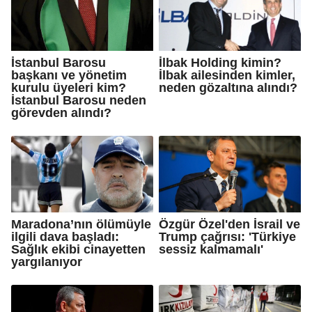
İstanbul Barosu
İlbak Holding kimin?
başkanı ve yönetim
İlbak ailesinden kimler,
kurulu üyeleri kim?
neden gözaltına alındı?
İstanbul Barosu neden
görevden alındı?
Maradona’nın ölümüyle
Özgür Özel'den İsrail ve
ilgili dava başladı:
Trump çağrısı: 'Türkiye
Sağlık ekibi cinayetten
sessiz kalmamalı'
yargılanıyor