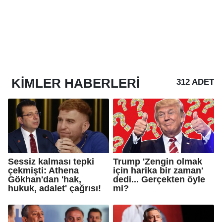
KIMLER
HABERLERI
312 ADET
Sessiz kalması tepki
Trump 'Zengin olmak
çekmişti: Athena
için harika bir zaman'
Gökhan'dan 'hak,
dedi... Gerçekten öyle
hukuk, adalet' çağrısı!
mi?