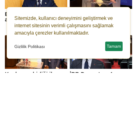
Bahçeli'den 'ara seçim'
GAİB'te Kadooğlu,
Sitemizde, kullanıcı deneyimini geliştirmek ve
açıklaması
oybirliği ile yeniden
başkan seçildi
internet sitesinin verimli çalışmasını sağlamak
amacıyla çerezler kullanılmaktadır.
Tamam
Gizlilik Politikası
Kaplan, oybirliği ile
İBB Davası'nın 4.
yeniden GAHİB başkanı
gününde savcı,
seçildi
İmamoğlu'nun
salondan çıkarılmasını
talep etti!