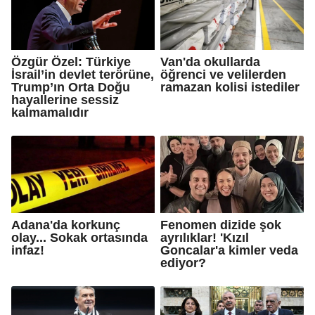
Özgür Özel: Türkiye
Van'da okullarda
İsrail’in devlet terörüne,
öğrenci ve velilerden
Trump’ın Orta Doğu
ramazan kolisi istediler
hayallerine sessiz
kalmamalıdır
Adana'da korkunç
Fenomen dizide şok
olay... Sokak ortasında
ayrılıklar! 'Kızıl
infaz!
Goncalar'a kimler veda
ediyor?