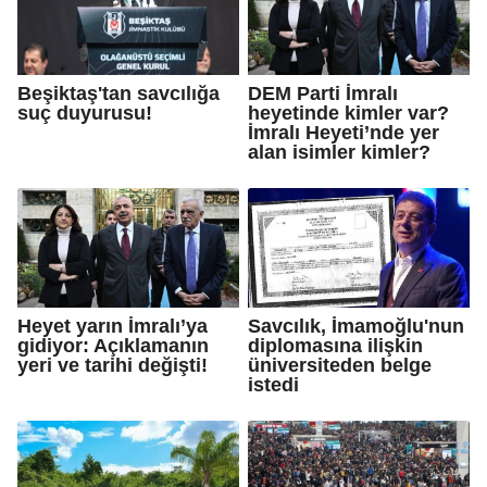
Beşiktaş'tan savcılığa
DEM Parti İmralı
suç duyurusu!
heyetinde kimler var?
İmralı Heyeti’nde yer
alan isimler kimler?
Heyet yarın İmralı’ya
Savcılık, İmamoğlu'nun
gidiyor: Açıklamanın
diplomasına ilişkin
yeri ve tarihi değişti!
üniversiteden belge
istedi