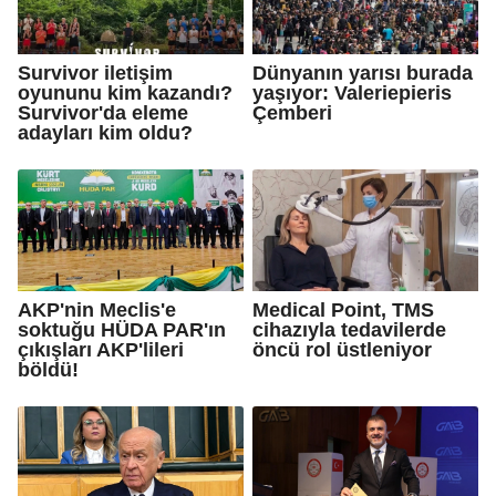
Survivor iletişim
Dünyanın yarısı burada
oyununu kim kazandı?
yaşıyor: Valeriepieris
Survivor'da eleme
Çemberi
adayları kim oldu?
AKP'nin Meclis'e
Medical Point, TMS
soktuğu HÜDA PAR'ın
cihazıyla tedavilerde
çıkışları AKP'lileri
öncü rol üstleniyor
böldü!