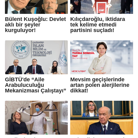
Bülent Kuşoğlu: Devlet
Kılıçdaroğlu, iktidara
aklı bir şeyler
tek kelime etmedi
kurguluyor!
partisini suçladı!
GİBTÜ'de “Aile
Mevsim geçişlerinde
Arabuluculuğu
artan polen alerjilerine
Mekanizması Çalıştayı”
dikkat!