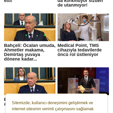
etti!
da korkmuyor sizden
de utanmıyor!
Bahçeli: Öcalan umuda,
Medical Point, TMS
Ahmetler makama,
cihazıyla tedavilerde
Demirtaş yuvaya
öncü rol üstleniyor
dönene kadar...
Bahçeli'den 'ara seçim'
GAİB'te Kadooğlu,
Sitemizde, kullanıcı deneyimini geliştirmek ve
açıklaması
oybirliği ile yeniden
başkan seçildi
internet sitesinin verimli çalışmasını sağlamak