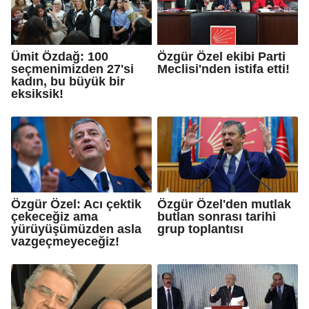
Ümit Özdağ: 100
Özgür Özel ekibi Parti
seçmenimizden 27'si
Meclisi'nden istifa etti!
kadın, bu büyük bir
eksiksik!
Özgür Özel: Acı çektik
Özgür Özel'den mutlak
çekeceğiz ama
butlan sonrası tarihi
yürüyüşümüzden asla
grup toplantısı
vazgeçmeyeceğiz!