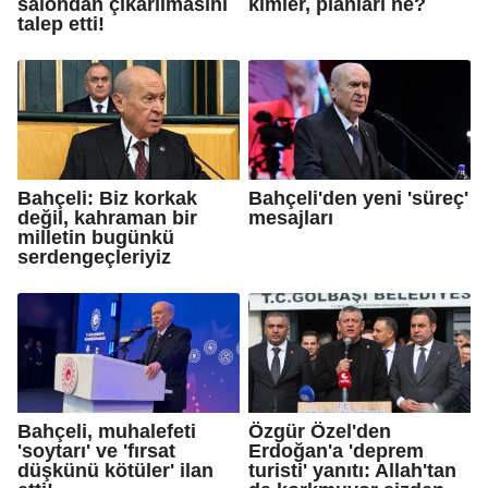
salondan çıkarılmasını
kimler, planları ne?
talep etti!
Bahçeli: Biz korkak
Bahçeli'den yeni 'süreç'
değil, kahraman bir
mesajları
milletin bugünkü
serdengeçleriyiz
Bahçeli, muhalefeti
Özgür Özel'den
'soytarı' ve 'fırsat
Erdoğan'a 'deprem
düşkünü kötüler' ilan
turisti' yanıtı: Allah'tan