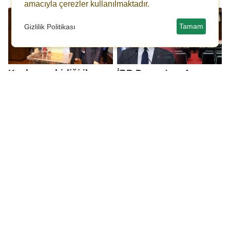
amacıyla çerezler kullanılmaktadır.
Tamam
Gizlilik Politikası
Kaplan, oybirliği ile
İBB Davası'nın 4.
yeniden GAHİB başkanı
gününde savcı,
seçildi
İmamoğlu'nun
salondan çıkarılmasını
talep etti!
Kemal Okuyan:
Bahçeli: Biz korkak
Türkiye'yi savaşa
değil, kahraman bir
sokmak isteyenler
milletin bugünkü
kimler, planları ne?
serdengeçleriyiz