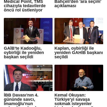
Medical Point, TMS
Bahçeli'den 'ara seçim'
cihazıyla tedavilerde
açıklaması
öncü rol üstleniyor
GAİB'te Kadooğlu,
Kaplan, oybirliği ile
oybirliği ile yeniden
yeniden GAHİB başkanı
başkan seçildi
seçildi
İBB Davası'nın 4.
Kemal Okuyan:
gününde savcı,
Türkiye'yi savaşa
İmamoğlu'nun
sokmak isteyenler