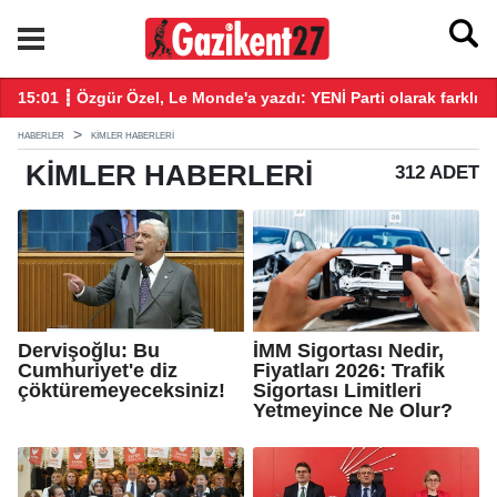
ekke Savunma Anlaşması' imzalandı
15:01 ┋ Özgür Özel, Le Monde'a yazdı: YENİ Parti olarak farklı b
14
HABERLER
KIMLER HABERLERI
KIMLER
HABERLERI
312 ADET
Dervişoğlu: Bu
İMM Sigortası Nedir,
Cumhuriyet'e diz
Fiyatları 2026: Trafik
çöktüremeyeceksiniz!
Sigortası Limitleri
Yetmeyince Ne Olur?