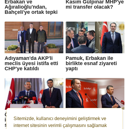
Erbakan ve
Kasım Gülpınar MHP'ye
Ağıralioğlu'ndan,
mi transfer olacak?
Bahçeli'ye ortak tepki
Adıyaman'da AKP'li
Pamuk, Erbakan ile
meclis üyesi istifa etti
birlikte esnaf ziyareti
CHP'ye katıldı
yaptı
Özgür Özel' den flaş
Erbakan'dan CHP'nin
Sitemizde, kullanıcı deneyimini geliştirmek ve
iddia: Ankara'dan
ara seçim çağrısına
savcılara telefon
destek
internet sitesinin verimli çalışmasını sağlamak