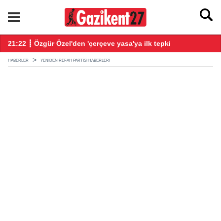
21:22 ┋ Özgür Özel'den 'çerçeve yasa'ya ilk tepki
21
HABERLER
YENIDEN REFAH PARTISI HABERLERI