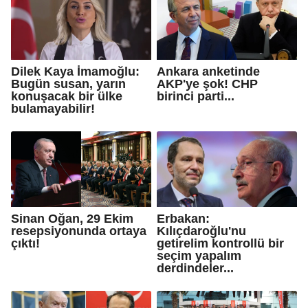
Dilek Kaya İmamoğlu:
Ankara anketinde
Bugün susan, yarın
AKP'ye şok! CHP
konuşacak bir ülke
birinci parti...
bulamayabilir!
Sinan Oğan, 29 Ekim
Erbakan:
resepsiyonunda ortaya
Kılıçdaroğlu'nu
çıktı!
getirelim kontrollü bir
seçim yapalım
derdindeler...