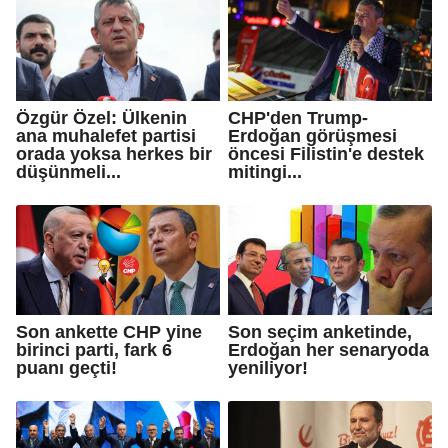
Özgür Özel: Ülkenin
CHP'den Trump-
ana muhalefet partisi
Erdoğan görüşmesi
orada yoksa herkes bir
öncesi Filistin'e destek
düşünmeli...
mitingi...
Son ankette CHP yine
Son seçim anketinde,
birinci parti, fark 6
Erdoğan her senaryoda
puanı geçti!
yeniliyor!