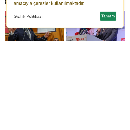
gidiyor!
amacıyla çerezler kullanılmaktadır.
Tamam
Gizlilik Politikası
Özgür Özel: Gün
Özgür Özel: İsrail'in
gelecek CHP'nin de bir
bulunduğu bu kurulda
balyoz operasyonu
Türkiye yer almamalı
olacak!
Fatih Erbakan'dan
Özgür Özel, Toplumsal
iktidara: Bir an önce
Barış ve Demokrasi
erken seçim kararı alın!
Konferansı'na katıldı