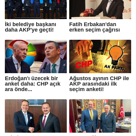
İki belediye başkanı
Fatih Erbakan'dan
daha AKP'ye geçti!
erken seçim çağrısı
Erdoğan'ı üzecek bir
Ağustos ayının CHP ile
anket daha: CHP açık
AKP arasındaki ilk
ara önde...
seçim anketi!