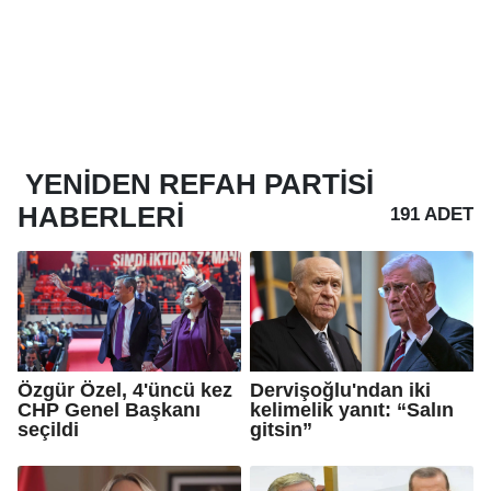
YENIDEN REFAH PARTISI
HABERLERI
191 ADET
Özgür Özel, 4'üncü kez
Dervişoğlu'ndan iki
CHP Genel Başkanı
kelimelik yanıt: “Salın
seçildi
gitsin”