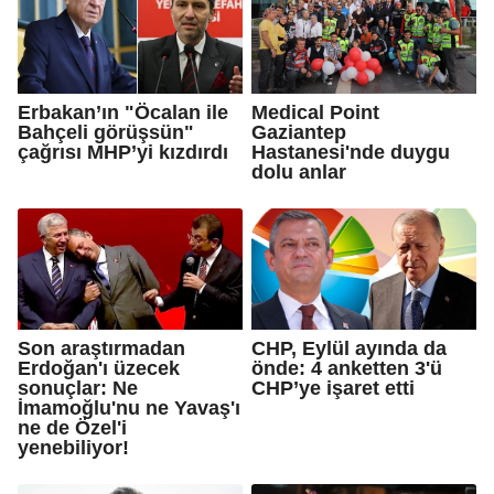
Erbakan’ın "Öcalan ile
Medical Point
Bahçeli görüşsün"
Gaziantep
çağrısı MHP’yi kızdırdı
Hastanesi'nde duygu
dolu anlar
Son araştırmadan
CHP, Eylül ayında da
Erdoğan'ı üzecek
önde: 4 anketten 3'ü
sonuçlar: Ne
CHP’ye işaret etti
İmamoğlu'nu ne Yavaş'ı
ne de Özel'i
yenebiliyor!