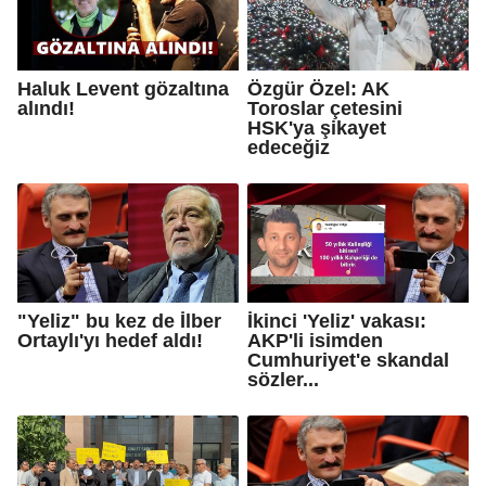
Haluk Levent gözaltına
Özgür Özel: AK
alındı!
Toroslar çetesini
HSK'ya şikayet
edeceğiz
"Yeliz" bu kez de İlber
İkinci 'Yeliz' vakası:
Ortaylı'yı hedef aldı!
AKP'li isimden
Cumhuriyet'e skandal
sözler...