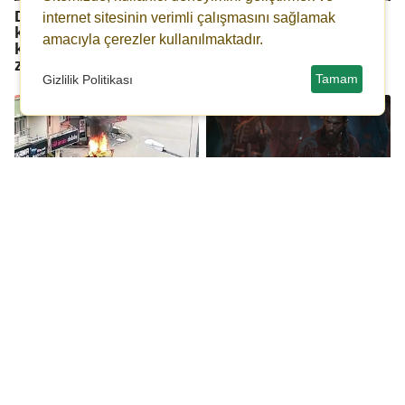
Düğün Dernek filminin
Kirayı 2 gün geciktirdi,
internet sitesinin verimli çalışmasını sağlamak
konusu ne, oyuncuları
dehşeti yaşattılar:
amacıyla çerezler kullanılmaktadır.
kim? Düğün Dernek ne
Silahla saldırdılar,
zaman, nerede çekildi?
taksiyi yaktılar!
Tamam
Gizlilik Politikası
Kızı ve eşiyle
El Turco konusu ne,
vurulmuştu: Oğlunun
oyuncuları kim? El
da taksisi kundaklandı!
Turco dizisi nerede ve
ne zaman
yayımlanacak?