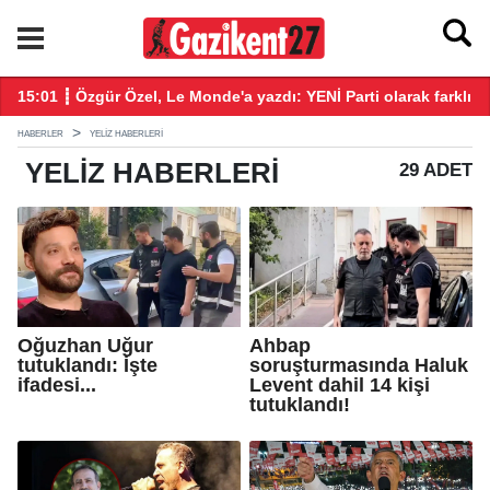
ekke Savunma Anlaşması' imzalandı
15:01 ┋ Özgür Özel, Le Monde'a yazdı: YENİ Parti olarak farklı b
14
HABERLER
YELIZ HABERLERI
YELIZ
HABERLERI
29 ADET
Oğuzhan Uğur
Ahbap
tutuklandı: İşte
soruşturmasında Haluk
ifadesi...
Levent dahil 14 kişi
tutuklandı!