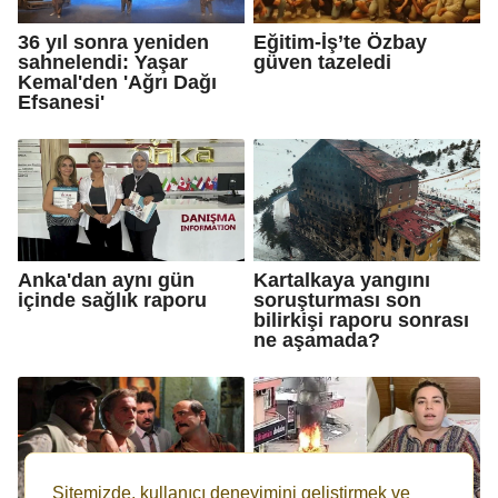
36 yıl sonra yeniden
Eğitim-İş’te Özbay
sahnelendi: Yaşar
güven tazeledi
Kemal'den 'Ağrı Dağı
Efsanesi'
Anka'dan aynı gün
Kartalkaya yangını
içinde sağlık raporu
soruşturması son
bilirkişi raporu sonrası
ne aşamada?
Sitemizde, kullanıcı deneyimini geliştirmek ve