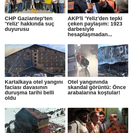
CHP Gaziantep’ten
AKP'li 'Yeliz'den tepki
'Yeliz' hakkında suç
çeken paylaşım: 1923
duyurusu
darbesiyle
hesaplaşmadan...
Kartalkaya otel yangını
Otel yangınında
faciası davasının
skandal görüntü: Önce
duruşma tarihi belli
arabalarına koştular!
oldu