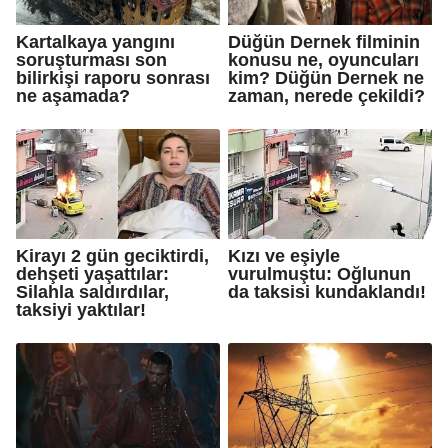
Kartalkaya yangını
Düğün Dernek filminin
soruşturması son
konusu ne, oyuncuları
bilirkişi raporu sonrası
kim? Düğün Dernek ne
ne aşamada?
zaman, nerede çekildi?
Kirayı 2 gün geciktirdi,
Kızı ve eşiyle
dehşeti yaşattılar:
vurulmuştu: Oğlunun
Silahla saldırdılar,
da taksisi kundaklandı!
taksiyi yaktılar!