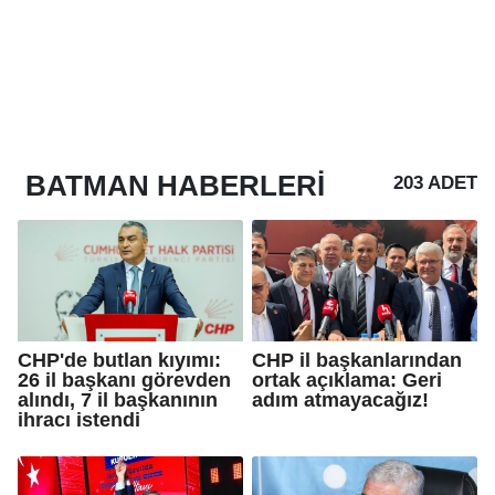
BATMAN
HABERLERI
203 ADET
CHP'de butlan kıyımı:
CHP il başkanlarından
26 il başkanı görevden
ortak açıklama: Geri
alındı, 7 il başkanının
adım atmayacağız!
ihracı istendi