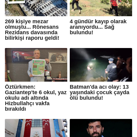
269 kişiye mezar
4 gündür kayıp olarak
olmuştu... Rönesans
aranıyordu... Sağ
Rezidans davasında
bulundu!
bilirkişi raporu geldi!
Öztürkmen:
Batman'da acı olay: 13
Gaziantep'te 6 okul, yaz
yaşındaki çocuk çayda
okulu adı altında
ölü bulundu!
Hizbullahçı vakfa
bırakıldı