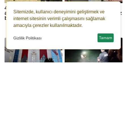
4 gündür kayıp olarak
Öztürkmen:
Sitemizde, kullanıcı deneyimini geliştirmek ve
aranıyordu... Sağ
Gaziantep'te 6 okul, yaz
bulundu!
okulu adı altında
internet sitesinin verimli çalışmasını sağlamak
Hizbullahçı vakfa
amacıyla çerezler kullanılmaktadır.
bırakıldı
Tamam
Gizlilik Politikası
MHP Genel Başkan
Batman'da acı olay: 13
Yardımcısı Yalçın,
yaşındaki çocuk çayda
“Terörsüz Türkiye İçin
ölü bulundu!
Milli Birlik ve
Dayanışma Buluşmaları