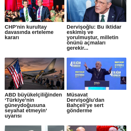
CHP'nin kurultay
Dervişoğlu: Bu iktidar
davasında erteleme
eskimiş ve
kararı
yorulmuştur, milletin
önünü açmaları
gerekir...
ABD büyükelçiliğinden
Müsavat
‘Türkiye’nin
Dervişoğlu'dan
güneydoğusuna
Bahçeli'ye sert
seyahat etmeyin’
gönderme
uyarısı