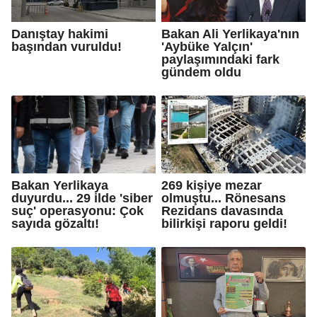
Danıştay hakimi
Bakan Ali Yerlikaya'nın
başından vuruldu!
'Aybüke Yalçın'
paylaşımındaki fark
gündem oldu
Bakan Yerlikaya
269 kişiye mezar
duyurdu... 29 ilde 'siber
olmuştu... Rönesans
suç' operasyonu: Çok
Rezidans davasında
sayıda gözaltı!
bilirkişi raporu geldi!