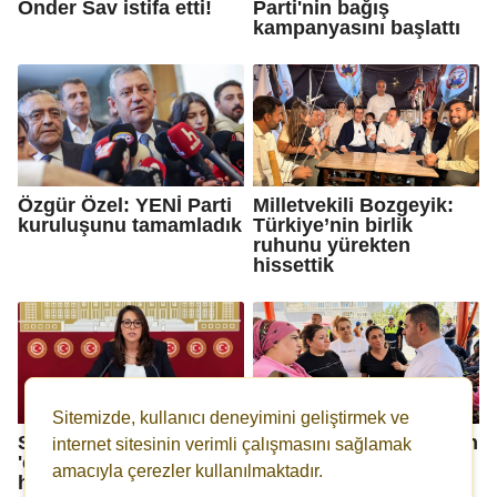
Önder Sav istifa etti!
Parti'nin bağış
kampanyasını başlattı
Özgür Özel: YENİ Parti
Milletvekili Bozgeyik:
kuruluşunu tamamladık
Türkiye’nin birlik
ruhunu yürekten
hissettik
Sitemizde, kullanıcı deneyimini geliştirmek ve
Sera Kadıgil'e
Bünyamin Bozgeyik’ten
internet sitesinin verimli çalışmasını sağlamak
'cumhurbaşkanına
yoğun şehir mesaisi
amacıyla çerezler kullanılmaktadır.
hakaret' ve 'tehdit'