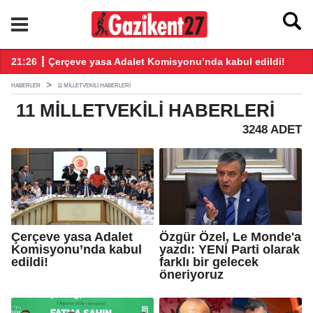
ndı
21:26 ┋ Çerçeve yasa Adalet Komisyonu’nda kabul edildi!
20
HABERLER
11 MILLETVEKILI HABERLERI
11 MILLETVEKILI
HABERLERI
3248 ADET
Çerçeve yasa Adalet
Özgür Özel, Le Monde'a
Komisyonu’nda kabul
yazdı: YENİ Parti olarak
edildi!
farklı bir gelecek
öneriyoruz