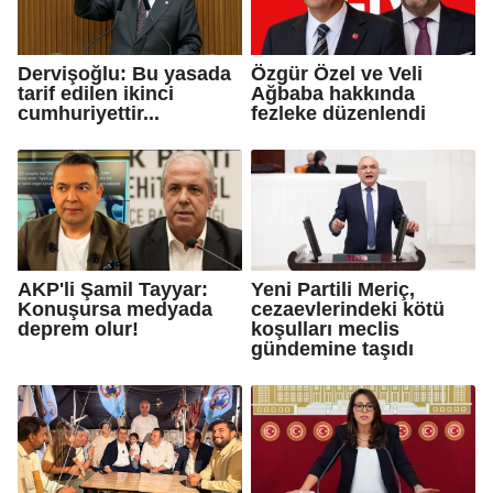
Dervişoğlu: Bu yasada
Özgür Özel ve Veli
tarif edilen ikinci
Ağbaba hakkında
cumhuriyettir...
fezleke düzenlendi
AKP'li Şamil Tayyar:
Yeni Partili Meriç,
Konuşursa medyada
cezaevlerindeki kötü
deprem olur!
koşulları meclis
gündemine taşıdı