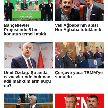
Bahçelievler
Veli Ağbaba'nın abisi
Projesi’nde 5 bin
Hür Ağbaba tutuklandı
konutun temeli atıldı
Ümit Özdağ: Şu anda
Çerçeve yasa TBMM'ye
cezaevlerinde bulunan
sunuldu
adli mahkumların suçu
ne?