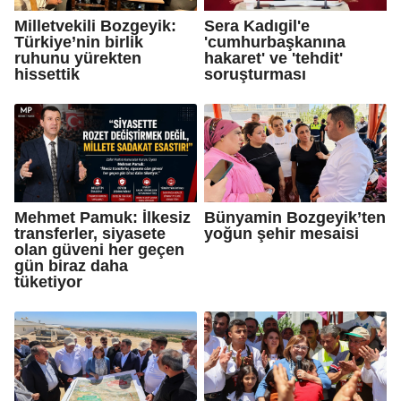
Milletvekili Bozgeyik:
Sera Kadıgil'e
Türkiye’nin birlik
'cumhurbaşkanına
ruhunu yürekten
hakaret' ve 'tehdit'
hissettik
soruşturması
Mehmet Pamuk: İlkesiz
Bünyamin Bozgeyik’ten
transferler, siyasete
yoğun şehir mesaisi
olan güveni her geçen
gün biraz daha
tüketiyor