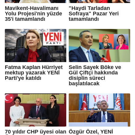
Mavikent-Havalimanı
"Haydi Tarladan
Yolu Projesi'nin yüzde
Sofraya" Pazar Yeri
35'i tamamlandı
tamamlandı
Fatma Kaplan Hürriyet
Selin Sayek Böke ve
mektup yazarak YENİ
Gül Çiftçi hakkında
Parti'ye katıldı
disiplin süreci
başlatılacak
70 yıldır CHP üyesi olan
Özgür Özel, YENİ