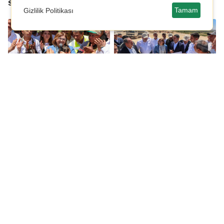
soruşturması
Tamam
Gizlilik Politikası
"Haydi Tarladan
Mavikent-Havalimanı
Sofraya" Pazar Yeri
Yolu Projesi'nin yüzde
tamamlandı
35'i tamamlandı
Mehmet Pamuk: İlkesiz
Selin Sayek Böke ve
transferler, siyasete
Gül Çiftçi hakkında
olan güveni her geçen
disiplin süreci
gün biraz daha
başlatılacak
tüketiyor